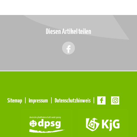
Diesen Artikel teilen
Meta
Sitemap
Impressum
Datenschutzhinweis
Navigation
Navigation
überspringen