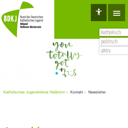
Hauptnavigation
Barrierefreiheit Dashboard öffnen
Tastenkombinationen anzeigen
Hauptnavigation anzeigen
zum Inhalt springen
katholisch.
politisch.
aktiv.
Sie
Navigation
befinden
Katholisches Jugendreferat Heilbronn
Kontakt
Newsletter
sich
überspringen
hier: