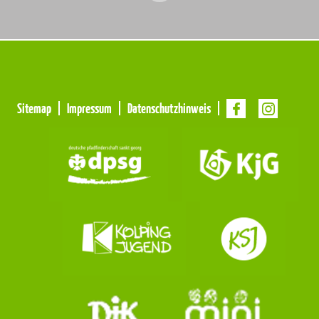
Meta
Sitemap
Impressum
Datenschutzhinweis
Navigation
Navigation
überspringen